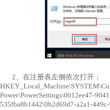
2、在注册表左侧依次打开：
HKEY_Local_Machine\SYSTEM\Curre
Power\PowerSettings\0012ee47-9041
535fba8b1442\0b2d69d7-a2a1-44