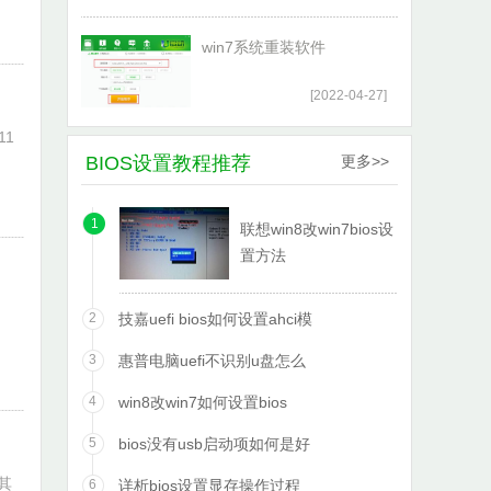
win7系统重装软件
[2022-04-27]
11
BIOS设置教程推荐
更多>>
1
联想win8改win7bios设
置方法
2
技嘉uefi bios如何设置ahci模
3
惠普电脑uefi不识别u盘怎么
4
win8改win7如何设置bios
5
bios没有usb启动项如何是好
其
6
详析bios设置显存操作过程