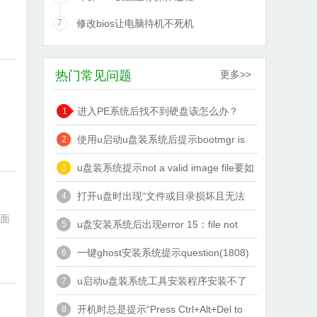
7
修改bios让电脑待机不死机
热门常见问题
更多>>
进入PE系统后找不到硬盘该怎么办？
1
使用u启动u盘装系统后提示bootmgr is
2
missing该怎么办
u盘装系统提示not a valid image file要如
3
何解决
打开u盘时出现“文件或目录损坏且无法
4
下面
读取”怎么办？
u盘安装系统后出现error 15：file not
5
found怎么办
一键ghost安装系统提示question(1808)
6
错误怎么解决？
u启动u盘装系统工具安装程序安装不了
7
怎么办
开机时总是提示“Press Ctrl+Alt+Del to
8