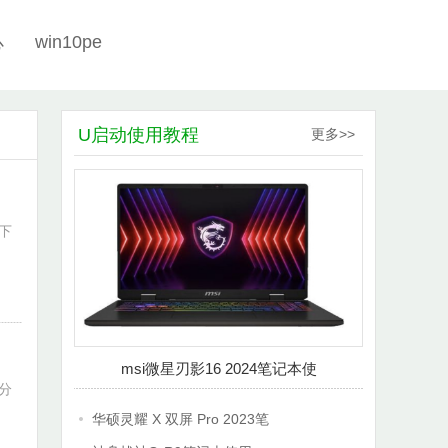
win10pe
心
U启动使用教程
更多>>
下
msi微星刃影16 2024笔记本使
分
华硕灵耀 X 双屏 Pro 2023笔