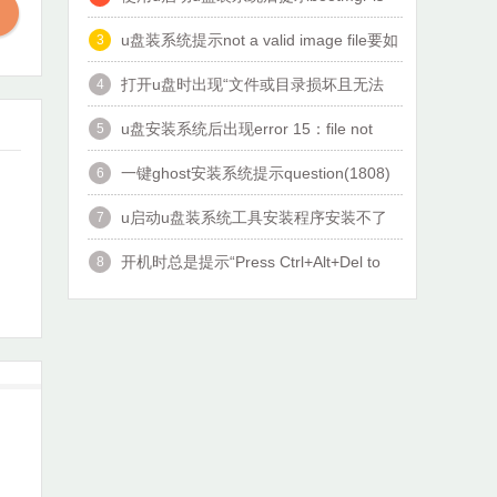
missing该怎么办
u盘装系统提示not a valid image file要如
3
何解决
打开u盘时出现“文件或目录损坏且无法
4
读取”怎么办？
u盘安装系统后出现error 15：file not
5
found怎么办
一键ghost安装系统提示question(1808)
6
错误怎么解决？
u启动u盘装系统工具安装程序安装不了
7
怎么办
开机时总是提示“Press Ctrl+Alt+Del to
8
restart”怎么办？