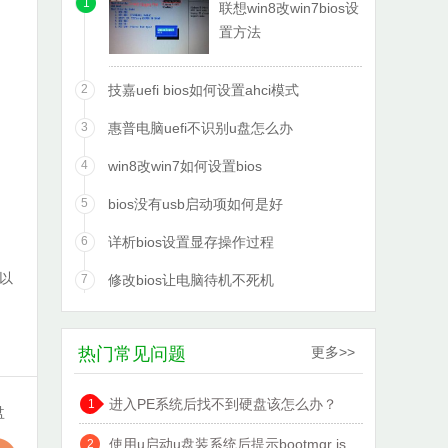
1
联想win8改win7bios设
置方法
2
技嘉uefi bios如何设置ahci模式
3
惠普电脑uefi不识别u盘怎么办
4
win8改win7如何设置bios
5
bios没有usb启动项如何是好
6
详析bios设置显存操作过程
以
7
修改bios让电脑待机不死机
热门常见问题
更多>>
进入PE系统后找不到硬盘该怎么办？
1
盘
使用u启动u盘装系统后提示bootmgr is
2