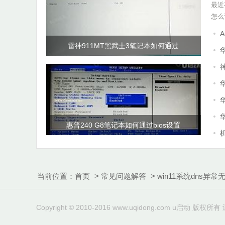
最近
怎么
A
雷神911MT黑武士3笔记本如何通过
惠普240 G8笔记本如何通过bios设置
当前位置：
首页
>
常见问题解答
>
win11系统dns异
Copyright © 2010-2016
www.uqidong.com
u启动
版权所有 辽I