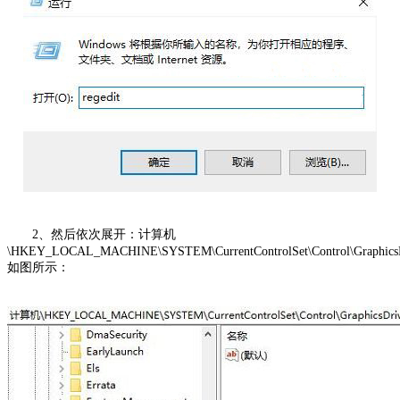
2、然后依次展开：计算机
\HKEY_LOCAL_MACHINE\SYSTEM\CurrentControlSet\Control\GraphicsDri
如图所示：