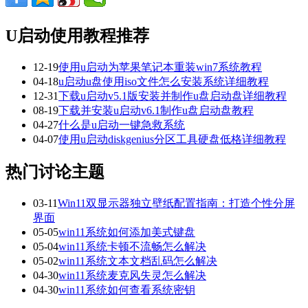
U启动使用教程推荐
12-19
使用u启动为苹果笔记本重装win7系统教程
04-18
u启动u盘使用iso文件怎么安装系统详细教程
12-31
下载u启动v5.1版安装并制作u盘启动盘详细教程
08-19
下载并安装u启动v6.1制作u盘启动盘教程
04-27
什么是u启动一键急救系统
04-07
使用u启动diskgenius分区工具硬盘低格详细教程
热门讨论主题
03-11
Win11双显示器独立壁纸配置指南：打造个性分屏
界面
05-05
win11系统如何添加美式键盘
05-04
win11系统卡顿不流畅怎么解决
05-02
win11系统文本文档乱码怎么解决
04-30
win11系统麦克风失灵怎么解决
04-30
win11系统如何查看系统密钥